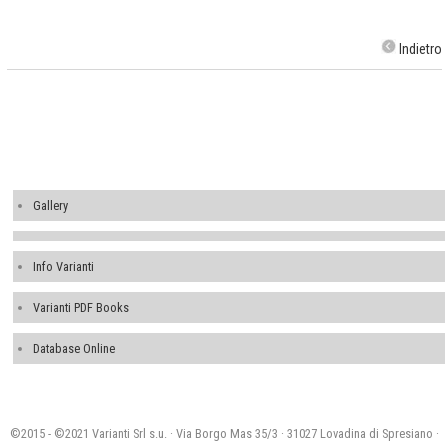
Indietro
Gallery
Info Varianti
Varianti PDF Books
Database Online
©2015 - ©2021 Varianti Srl s.u. · Via Borgo Mas 35/3 · 31027 Lovadina di Spresiano ·