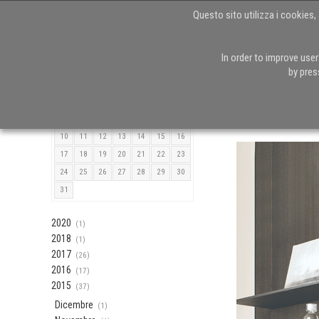
Questo sito utilizza i cookies, 
In order to improve use
Agosto 2026
by pres
Torna alla Home
L
M
M
G
V
S
D
1
2
Nobili Rubinett
3
4
5
6
7
8
9
10
11
12
13
14
15
16
17
18
19
20
21
22
23
24
25
26
27
28
29
30
31
2020
(1)
2018
(1)
2017
(26)
2016
(17)
2015
(37)
Dicembre
(1)