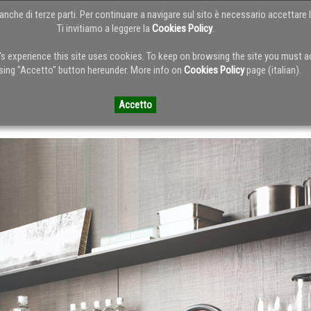
anche di terze parti. Per continuare a navigare sul sito è necessario accettare l
Ti invitiamo a leggere la
Cookies Policy
.
HOME
ABOUT
SERVIZI
PORTFOL
r's experience this site uses cookies. To keep on browsing the site you must 
sing "Accetto" button hereunder. More info on
Cookies Policy
page (italian).
 del Blog
Accetto
erie: serie MOVE Teknobili