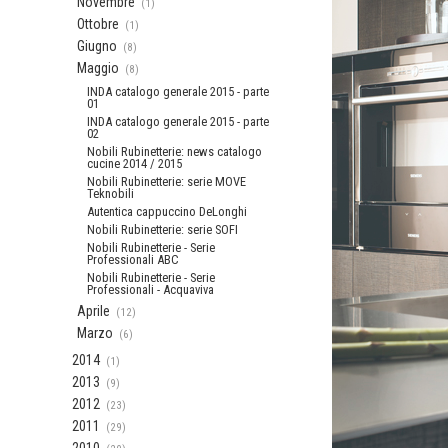
Novembre
(1)
Ottobre
(1)
Giugno
(8)
Maggio
(8)
INDA catalogo generale 2015 - parte
01
INDA catalogo generale 2015 - parte
02
Nobili Rubinetterie: news catalogo
cucine 2014 / 2015
Nobili Rubinetterie: serie MOVE
Teknobili
Autentica cappuccino DeLonghi
Nobili Rubinetterie: serie SOFI
Nobili Rubinetterie - Serie
Professionali ABC
Nobili Rubinetterie - Serie
Professionali - Acquaviva
Aprile
(12)
Marzo
(6)
2014
(1)
2013
(9)
2012
(23)
2011
(29)