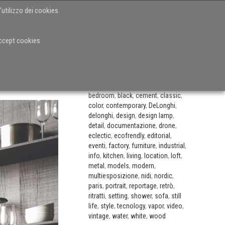
'utilizzo dei cookies.
IO
CASE HISTORIES
VIDEO
BLOG
CONTATTI
accept cookies
CATEGORIE
accessories
,
andrea alessio
,
appliances
,
architectural lighting
,
arte
,
artisanship
,
bathroom
,
bed
,
bedroom
,
black
,
cement
,
classic
,
color
,
contemporary
,
DeLonghi
,
delonghi
,
design
,
design lamp
,
detail
,
documentazione
,
drone
,
eclectic
,
ecofrendly
,
editorial
,
eventi
,
factory
,
furniture
,
industrial
,
info
,
kitchen
,
living
,
location
,
loft
,
metal
,
models
,
modern
,
multiesposizione
,
nidi
,
nordic
,
paris
,
portrait
,
reportage
,
retrò
,
ritratti
,
setting
,
shower
,
sofa
,
still
life
,
style
,
tecnology
,
vapor
,
video
,
vintage
,
water
,
white
,
wood