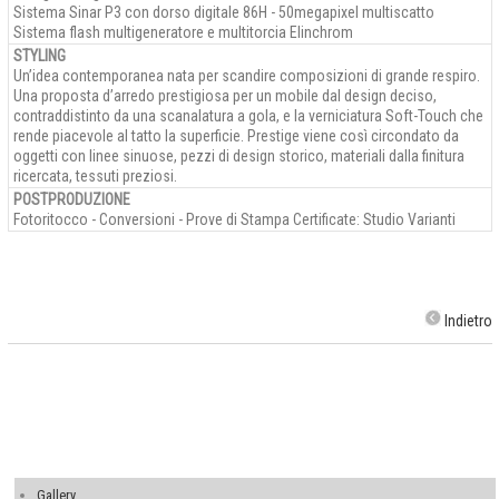
Sistema Sinar P3 con dorso digitale 86H - 50megapixel multiscatto
Sistema flash multigeneratore e multitorcia Elinchrom
STYLING
Un’idea contemporanea nata per scandire composizioni di grande respiro.
Una proposta d’arredo prestigiosa per un mobile dal design deciso,
contraddistinto da una scanalatura a gola, e la verniciatura Soft-Touch che
rende piacevole al tatto la superficie. Prestige viene così circondato da
oggetti con linee sinuose, pezzi di design storico, materiali dalla finitura
ricercata, tessuti preziosi.
POSTPRODUZIONE
Fotoritocco - Conversioni - Prove di Stampa Certificate: Studio Varianti
Indietro
Gallery