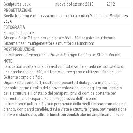
Sculptures Jeux
nuova collezione 2013
2012
PROGETTAZIONE
Scelta location e ottimizzazione ambienti a cura di Varianti per
Sculptures
Jeux
FOTOGRAFIA
Fotografia Digitale
Sistema Sinar P3 con dorso digitale 86H - 50megapixel multiscatto
Sistema flash multigeneratore e multitorcia Elinchrom
POSTPRODUZIONE
Fotoritocco - Conversioni - Prove di Stampa Certificate: Studio Varianti
NOTE
La location scelta è una casa-studio total-white situata nel sottotetto di
una barchessa del ‘600, nel territorio trevigiano e utilizzata fino agli anni
Settanta come oleificio.
Organizzata come loft, risulta interessante il dialogo tra materiali del
passato, come il cotto della pavimentazione, e di oggi, tra cui l’acciaio
della struttura e il cristallo dei parapetti, privi di cornice portante per
aumentarne la trasparenza e la leggerezza dell’insieme.
La luminosità naturale è stata potenziata dalla scelta monocromatica del
bianco, con pareti candide, travi a vista e struttura lignea, pavimentazione
in rovere sbiancato, oltre ai finestroni zenitali che ne amplificano la luce.