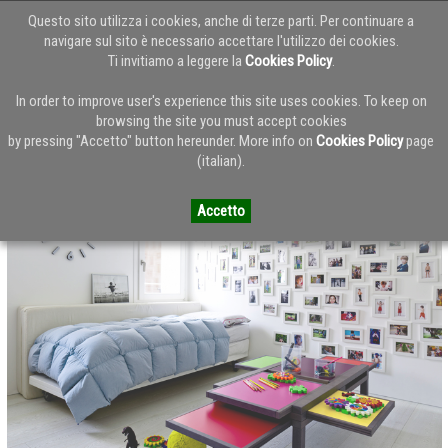
Questo sito utilizza i cookies, anche di terze parti. Per continuare a
navigare sul sito è necessario accettare l'utilizzo dei cookies.
Ti invitiamo a leggere la
Cookies Policy
.
Torna alla Home del Blog
In order to improve user's experience this site uses cookies. To keep on
browsing the site you must accept cookies
by pressing "Accetto" button hereunder. More info on
Cookies Policy
page
Sculptures Jeux - catalogo 2013 - location Treviso B02
(italian).
Accetto