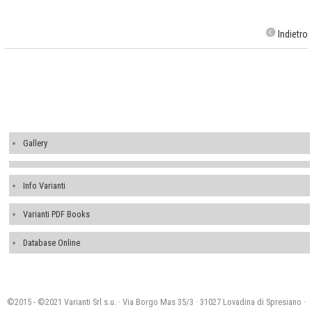
Indietro
Gallery
Info Varianti
Varianti PDF Books
Database Online
©2015 - ©2021 Varianti Srl s.u. · Via Borgo Mas 35/3 · 31027 Lovadina di Spresiano ·