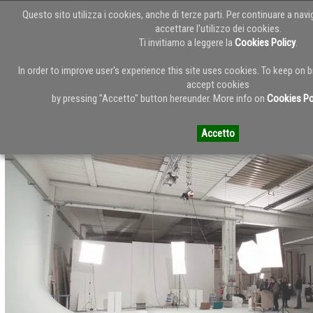
Questo sito utilizza i cookies, anche di terze parti. Per continuare a nav
accettare l'utilizzo dei cookies.
Ti invitiamo a leggere la
Cookies Policy
.
Torna alla Home del Blog
In order to improve user's experience this site uses cookies. To keep on
accept cookies
by pressing "Accetto" button hereunder. More info on
Cookies Po
Video time-lapse - Arper Servizio fotografico in studio
Accetto