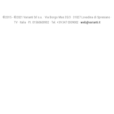
©2015 - ©2021 Varianti Srl s.u. · Via Borgo Mas 35/3 · 31027 Lovadina di Spresiano ·
TV · Italia · P.I. 01560600932 · Tel. +39 347 0309002 ·
web@varianti.it