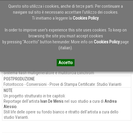
Questo sito utilizza i cookies, anche di terze parti. Per continuare a
navigare sul sito è necessario accettare l'utilizzo dei cookies.
Ti invitiamo a leggere la
Cookies Policy
.
Ivan De Menis - il pittore, lo studio, la materia
In order to improve user's experience this site uses cookies. To keep on
browsing the site you must accept cookies
by pressing "Accetto" button hereunder. More info on
Cookies Policy
page
CLIENTE
PROGETTO
YEAR
(italian).
Ivan De Menis
Ivan De Menis
2015
FOTOGRAFIA
Fotografia Digitale
Accetto
Sistema Sinar P3 con dorso digitale 86H - 50megapixel multiscatto
Sistema flash multigeneratore e multitorcia Elinchrom
POSTPRODUZIONE
Fotoritocco - Conversioni - Prove di Stampa Certificate: Studio Varianti
NOTE
Un progetto strutturato in tre capitoli:
Reportage dell'artista
Ivan De Menis
nel suo studio a cura di
Andrea
Alessio.
Still life delle opere su fondo bianco e ritratto dell'artista a cura dello
studio Varianti.