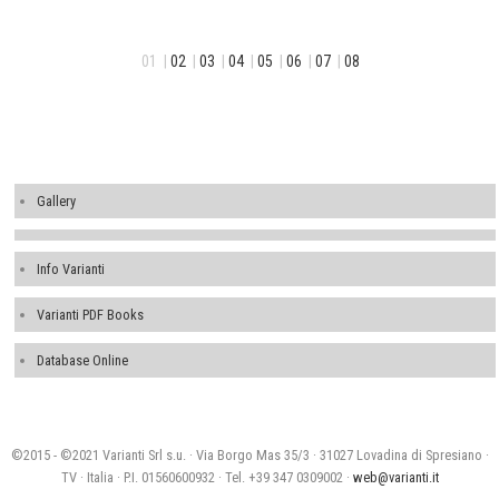
01 |
02
|
03
|
04
|
05
|
06
|
07
|
08
Gallery
Info Varianti
Varianti PDF Books
Database Online
©2015 - ©2021 Varianti Srl s.u. · Via Borgo Mas 35/3 · 31027 Lovadina di Spresiano ·
TV · Italia · P.I. 01560600932 · Tel. +39 347 0309002 ·
web@varianti.it