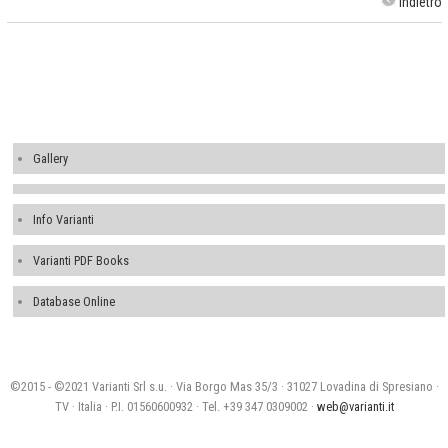
Indietro
Gallery
Info Varianti
Varianti PDF Books
Database Online
©2015 - ©2021 Varianti Srl s.u. · Via Borgo Mas 35/3 · 31027 Lovadina di Spresiano ·
TV · Italia · P.I. 01560600932 · Tel. +39 347 0309002 ·
web@varianti.it