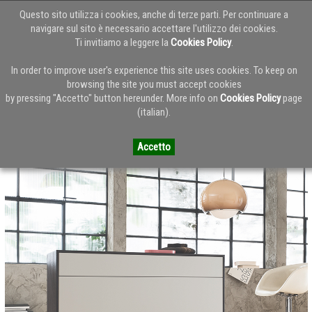
Questo sito utilizza i cookies, anche di terze parti. Per continuare a
navigare sul sito è necessario accettare l'utilizzo dei cookies.
Ti invitiamo a leggere la
Cookies Policy
.
Torna alla Home del Blog
In order to improve user's experience this site uses cookies. To keep on
browsing the site you must accept cookies
by pressing "Accetto" button hereunder. More info on
Cookies Policy
page
Alf - Catalogo zona notte Modus
(italian).
Accetto